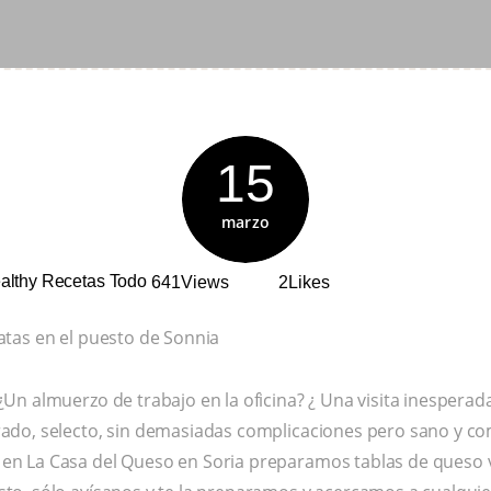
15
marzo
althy
Recetas
Todo
641
Views
2
Likes
atas en el puesto de Sonnia
¿Un almuerzo de trabajo en la oficina? ¿ Una visita inesperad
rado, selecto, sin demasiadas complicaciones pero sano y c
en La Casa del Queso en Soria preparamos tablas de queso v