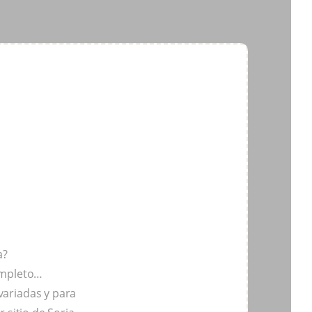
a?
ompleto…
ariadas y para