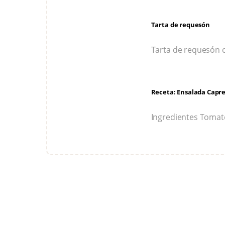
Tarta de requesón
Tarta de requesón c
Receta: Ensalada Capr
Ingredientes Tomate 