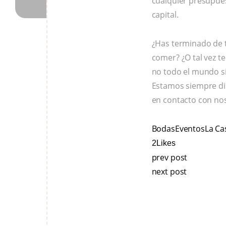
cualquier presupues
capital.
¿Has terminado de t
comer? ¿O tal vez 
no todo el mundo s
Estamos siempre dis
en contacto con nos
Bodas
Eventos
La Ca
2
Likes
prev post
next post