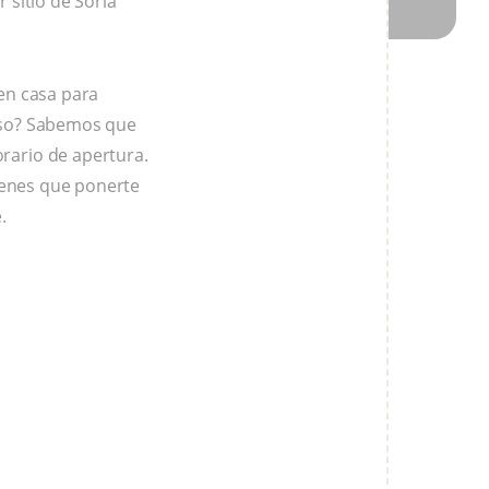
 sitio de Soria
en casa para
eso? Sabemos que
rario de apertura.
tienes que ponerte
.