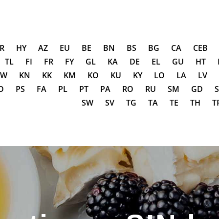
Inicio
Sobre Nosotros
A CASA DEL QUESO EN SOR
R
HY
AZ
EU
BE
BN
BS
BG
CA
CEB
Tienda
Tienda de quesos especializada
TL
FI
FR
FY
GL
KA
DE
EL
GU
HT
Categorías
JW
KN
KK
KM
KO
KU
KY
LO
LA
LV
Blog/Eventos
O
PS
FA
PL
PT
PA
RO
RU
SM
GD
SW
SV
TG
TA
TE
TH
T
Contacto
Otras Secciones