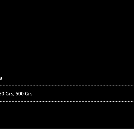
a
50 Grs
,
500 Grs