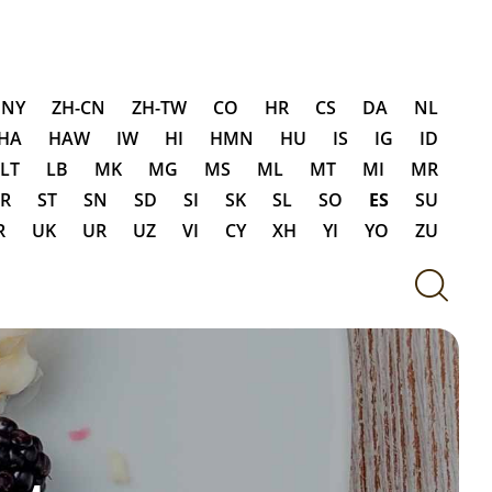
IA
NY
ZH-CN
ZH-TW
CO
HR
CS
DA
NL
HA
HAW
IW
HI
HMN
HU
IS
IG
ID
LT
LB
MK
MG
MS
ML
MT
MI
MR
SR
ST
SN
SD
SI
SK
SL
SO
ES
SU
R
UK
UR
UZ
VI
CY
XH
YI
YO
ZU