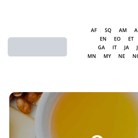
L
AF
SQ
AM
A
EN
EO
ET
GA
IT
JA
MN
MY
NE
N