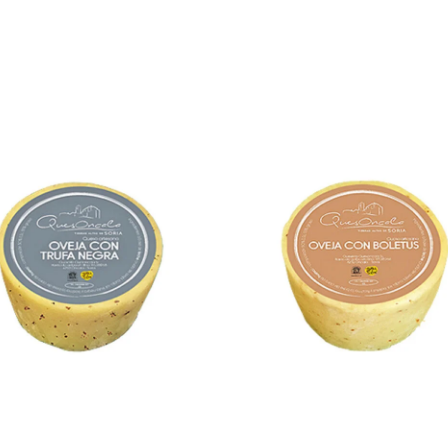
Oncala Trufa
Oncala Boletus