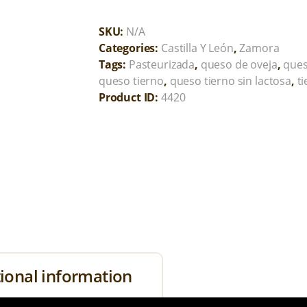
SKU:
N/A
Categories:
Castilla Y León
,
Zamora
Tags:
Pasteurizada
,
queso de oveja
,
ques
queso tierno
,
queso tierno sin lactosa
,
ti
Product ID:
4420
ional information