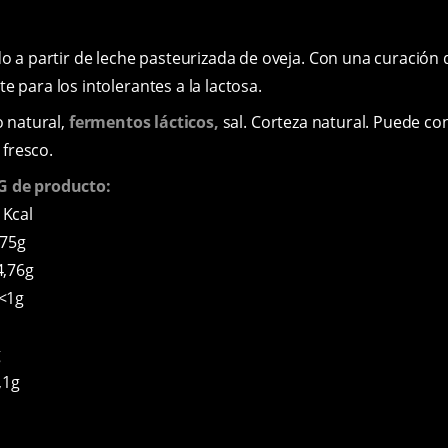
 a partir de leche pasteurizada de oveja. Con una curación d
 para los intolerantes a la lactosa.
o natural,
fermentos lácticos,
sal. Corteza natural. Puede co
 fresco.
G de producto:
Kcal
75g
4,76g
<1g
g
,1g