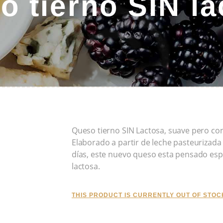
o tierno SIN la
Queso tierno SIN Lactosa, suave pero co
Elaborado a partir de leche pasteurizada
días, este nuevo queso esta pensado espe
lactosa.
THIS PRODUCT IS CURRENTLY OUT OF STOC