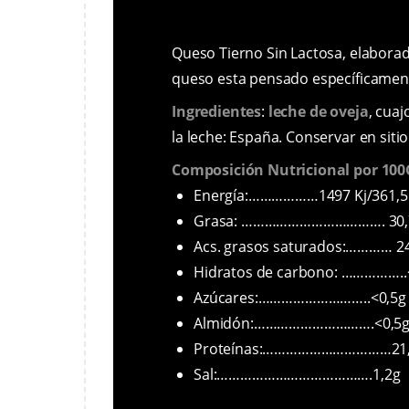
Queso Tierno Sin Lactosa, elaborado
queso esta pensado específicamente
Ingredientes
:
leche de oveja
, cuaj
la leche: España. Conservar en sitio
Composición Nutricional por 100
Energía:………………1497 Kj/361,5 
Grasa: ………………………………. 30,
Acs. grasos saturados:………… 2
Hidratos de carbono: ……………..
Azúcares:………………………..<0,5g
Almidón:………………………….<0,5
Proteínas:……………………………21
Sal:………………………………….1,2g