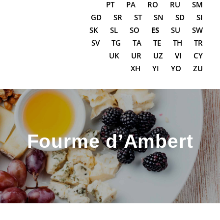
PT
PA
RO
RU
SM
GD
SR
ST
SN
SD
SI
SK
SL
SO
ES
SU
SW
SV
TG
TA
TE
TH
TR
UK
UR
UZ
VI
CY
XH
YI
YO
ZU
Fourme d’Ambert