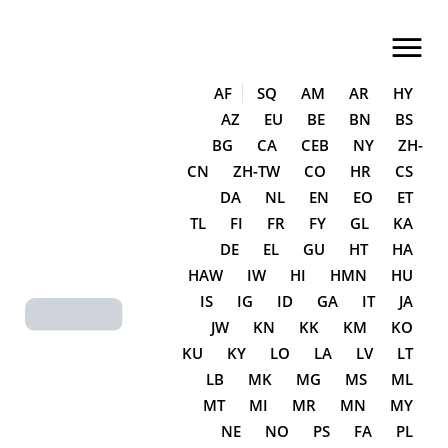
LA CASA DEL QUESO EN SORIA
Tienda de quesos especializada
AF
SQ
AM
AR
HY
AZ
EU
BE
BN
BS
Inicio
BG
CA
CEB
NY
ZH-
CN
ZH-TW
CO
HR
CS
Sobre Nosotros
DA
NL
EN
EO
ET
Tienda
TL
FI
FR
FY
GL
KA
DE
EL
GU
HT
HA
Categorías
HAW
IW
HI
HMN
HU
Blog/Eventos
IS
IG
ID
GA
IT
JA
JW
KN
KK
KM
KO
Contacto
KU
KY
LO
LA
LV
LT
Otras Secciones
LB
MK
MG
MS
ML
MT
MI
MR
MN
MY
NE
NO
PS
FA
PL