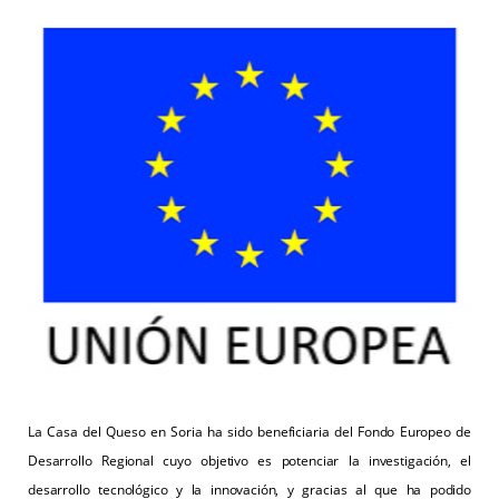
La Casa del Queso en Soria ha sido beneficiaria del Fondo Europeo de
Desarrollo Regional cuyo objetivo es potenciar la investigación, el
desarrollo tecnológico y la innovación, y gracias al que ha podido