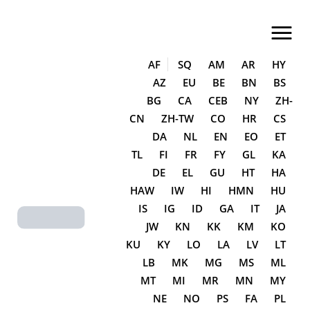
LA CASA DEL QUESO EN SORIA
Tienda de quesos especializada
AF
SQ
AM
AR
HY
AZ
EU
BE
BN
BS
Inicio
BG
CA
CEB
NY
ZH-
CN
ZH-TW
CO
HR
CS
Sobre Nosotros
DA
NL
EN
EO
ET
Tienda
TL
FI
FR
FY
GL
KA
DE
EL
GU
HT
HA
Categorías
HAW
IW
HI
HMN
HU
Blog/Eventos
IS
IG
ID
GA
IT
JA
JW
KN
KK
KM
KO
Contacto
KU
KY
LO
LA
LV
LT
Otras Secciones
LB
MK
MG
MS
ML
MT
MI
MR
MN
MY
NE
NO
PS
FA
PL