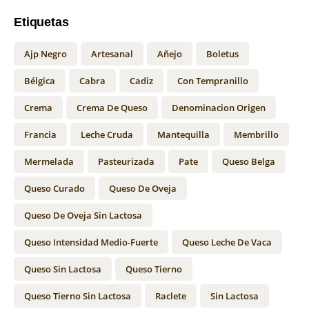
Etiquetas
Ajp Negro
Artesanal
Añejo
Boletus
Bélgica
Cabra
Cadiz
Con Tempranillo
Crema
Crema De Queso
Denominacion Origen
Francia
Leche Cruda
Mantequilla
Membrillo
Mermelada
Pasteurizada
Pate
Queso Belga
Queso Curado
Queso De Oveja
Queso De Oveja Sin Lactosa
Queso Intensidad Medio-Fuerte
Queso Leche De Vaca
Queso Sin Lactosa
Queso Tierno
Queso Tierno Sin Lactosa
Raclete
Sin Lactosa