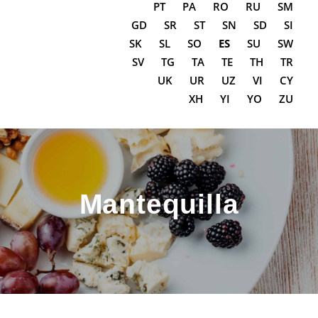
PT
PA
RO
RU
SM
GD
SR
ST
SN
SD
SI
SK
SL
SO
ES
SU
SW
SV
TG
TA
TE
TH
TR
UK
UR
UZ
VI
CY
XH
YI
YO
ZU
Mantequilla