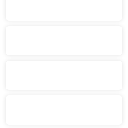
Grana Padano
2
,
90
€
–
9
,
50
€
(IVA incluido)
Gruyere
5
,
00
€
–
16
,
50
€
(IVA incluido)
Morbier
3
,
30
€
–
11
,
00
€
(IVA incluido)
Oncala Curado
3
,
40
€
–
10
,
50
€
(IVA incluido)