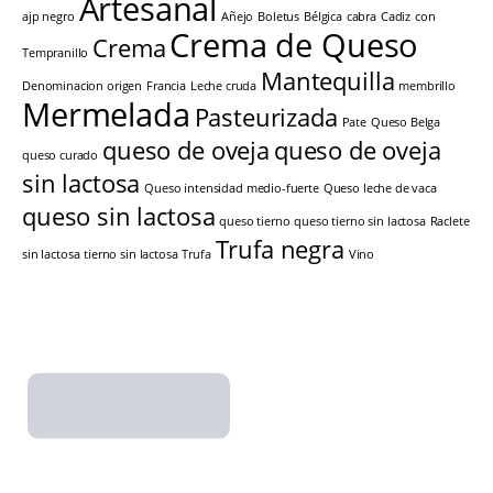
Artesanal
ajp negro
Añejo
Boletus
Bélgica
cabra
Cadiz
con
Crema de Queso
Crema
Tempranillo
Mantequilla
Denominacion origen
Francia
Leche cruda
membrillo
Mermelada
Pasteurizada
Pate
Queso Belga
queso de oveja
queso de oveja
queso curado
sin lactosa
Queso intensidad medio-fuerte
Queso leche de vaca
queso sin lactosa
queso tierno
queso tierno sin lactosa
Raclete
Trufa negra
sin lactosa
tierno sin lactosa
Trufa
Vino