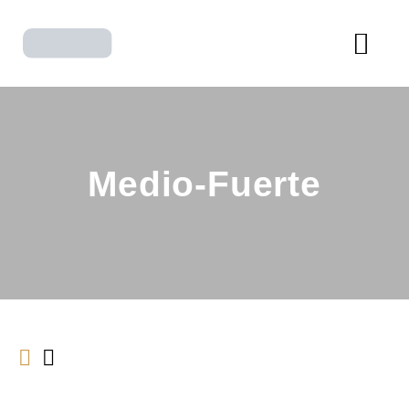
LA CASA DEL QUESO EN SORIA
Tienda de quesos especializada
Inicio
Sobre Nosotros
Medio-Fuerte
Tienda
Categorías
Blog/Eventos
Contacto
Otras Secciones