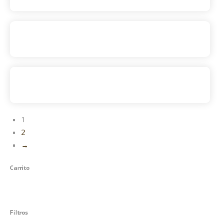
3
,
00
€
–
9
,
80
€
(IVA incluido)
Leicester
Shropshire Blue
1
2
→
Carrito
Filtros