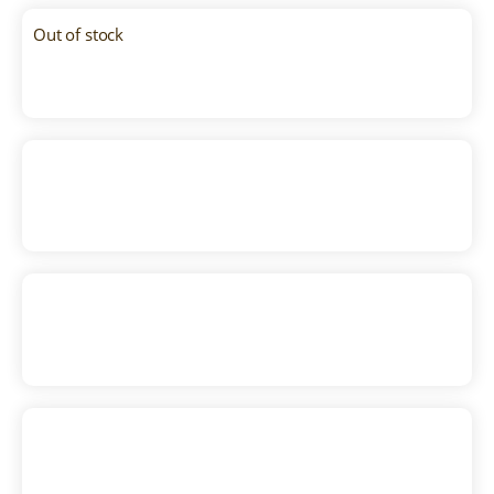
Out of stock
De Aquí – Burgo de Osma
Pecorino Moliterno Trufa
7
,
20
€
–
24
,
00
€
(IVA incluido)
Queso Nube
8
,
50
€
(IVA incluido)
Mahón Semi Curado