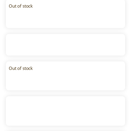
Out of stock
Petit Camembert
Tres lechas de Pria
Out of stock
Cremoso cabra La Luna
Brugge Abadia
3
,
40
€
–
11
,
30
€
(IVA incluido)