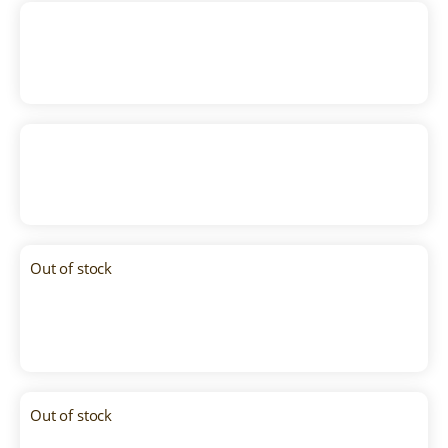
Pecorino Toscano
4
,
30
€
–
14
,
20
€
(IVA incluido)
Emmentaler
4
,
50
€
–
14
,
00
€
(IVA incluido)
Out of stock
Camembert Normanville
3
,
60
€
–
11
,
80
€
(IVA incluido)
Out of stock