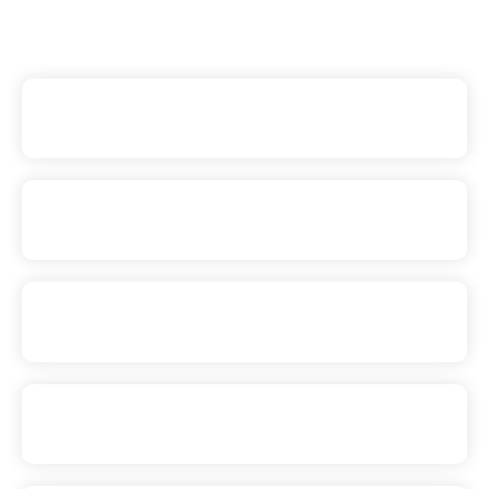
Agour Ossau Iraty
La Peral
Rio Vero
Majorero Pimentón