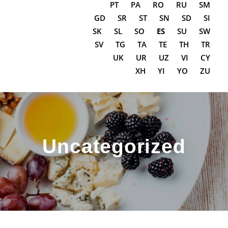
PT
PA
RO
RU
SM
GD
SR
ST
SN
SD
SI
SK
SL
SO
ES
SU
SW
SV
TG
TA
TE
TH
TR
UK
UR
UZ
VI
CY
XH
YI
YO
ZU
Uncategorized