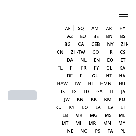
LA CASA DEL QUESO EN SORIA
Tienda de quesos especializada
AF
SQ
AM
AR
HY
AZ
EU
BE
BN
BS
Inicio
BG
CA
CEB
NY
ZH-
CN
ZH-TW
CO
HR
CS
Sobre Nosotros
DA
NL
EN
EO
ET
Tienda
TL
FI
FR
FY
GL
KA
DE
EL
GU
HT
HA
Categorías
HAW
IW
HI
HMN
HU
Blog/Eventos
IS
IG
ID
GA
IT
JA
JW
KN
KK
KM
KO
Contacto
KU
KY
LO
LA
LV
LT
Otras Secciones
LB
MK
MG
MS
ML
MT
MI
MR
MN
MY
NE
NO
PS
FA
PL